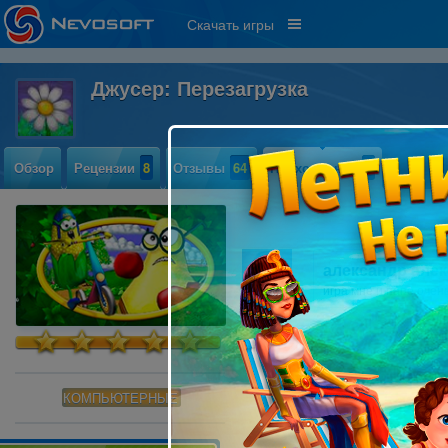
Скачать игры
Джусер: Перезагрузка
Обзор
Рецензии
8
Отзывы
64
Прохождение
1
александр але
игра мне и папе оче
КОМПЬЮТЕРНЫЕ