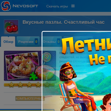
Скачать игры
Вкусные пазлы. Счастливый час
Обзор
Рецензии
0
Отзывы
0
Прохождение
0
Новая привлекательная головоломк
сладостей, не выходя из дома. Соб
решайте сложные задачки в любимо
десертов у ваших ног!
Сложность каждого пазла можно из
множество подсказок и инструменто
подойдет как новичкам, так и наст
Системные требования:
- OS: Windows XP или более поздня
- CPU: 1.0 GHz
КОМПЬЮТЕРНЫЕ
- RAM: 512 MB
- DirectX: 9.0
- Hard Drive: 180 MB