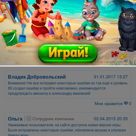
Извините Дмитрий Захаров но создание уровня 65 сделано ошибка
и пройти невозможно
Мне нравится
0
Дмитрий Захаров
01.02.2017 04:19
Здравствуйте! Напишите в нашу службу поддержки,
воспользовавшись формой обращения на сайте:
https://www.nevosoft.ru/help
Мне нравится
0
Владик Добровольский
31.01.2017 13:27
Внимание! Не все исправил некоторые ошибки но так ещё и уровень
65 создал ошибку и пройти невозможно, рекомендуется
предупредить михаилу и александру маковский
Мне нравится
0
Ольга
Сотрудник компании
02.04.2015 20:35
Уважаемые пользователи, на сайте доступна новая версия игры.
Были исправлены некоторые ошибки, обновлена музыка и улучшен
финал игры.