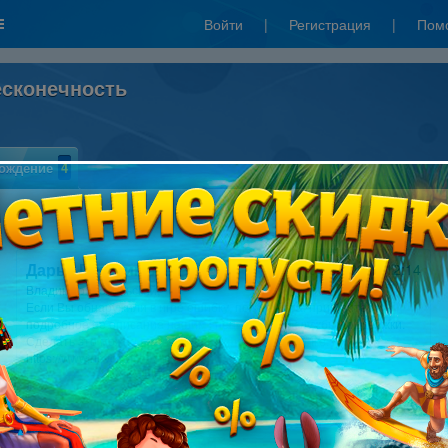
Войти
|
Регистрация
|
Пом
Бесконечность
ождение
4
Написать отзыв
Дарья Герасимова
01.02.2017 12:14
Владик Добровольский,
Если Вы обнаружили в игре ошибку, пожалуйста, пришлите
подробное ее описание нашим специалистам службы поддержки.
Сделать это можно в специальной форме по ссылке:
https://www.nevosoft.ru/help
Мне нравится
0
Владик Добровольский
01.02.2017 08:10