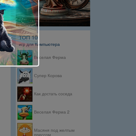
ТОП 10
игр для Компьютера
Веселая Ферма
Супер Корова
Как достать соседа
Веселая Ферма 2
Масяня под желтым
прессом