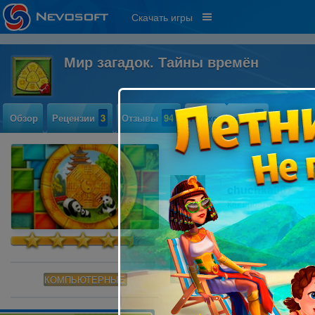
Скачать игры
Мир загадок. Тайны времён
Обзор
Рецензии
3
Отзывы
94
Прохождение
7
chuchka007
Как пройти 20 уровен
Lelya69
А тут вообще отвеча
КОМПЬЮТЕРНЫЕ
прошла на золото, б
пускает, и чего тепер