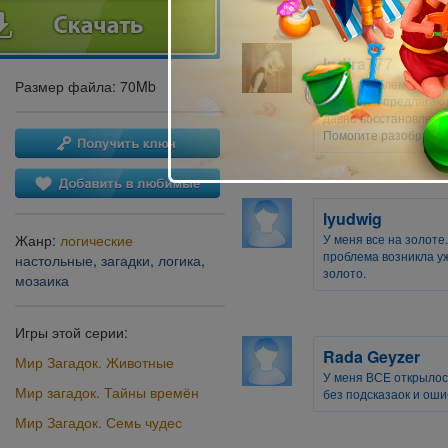
Indira777
Та же проблема.В "
Ац
Размер файла: 70Mb
уровней и предлагаю
давно восстановлено.
Помогите разобратьс
lyudwig
У меня все на золоте
Жанр:
логические
проблема возникла уж
настольные
,
загадки
,
логика
,
золото.
мозаика
Игры этой серии:
Rada Geyzer
Мир Загадок. Животные
У меня ВСЕ открылось
Мир загадок. Тайны времён
без подсказаок и оши
Мир Загадок. Семь чудес