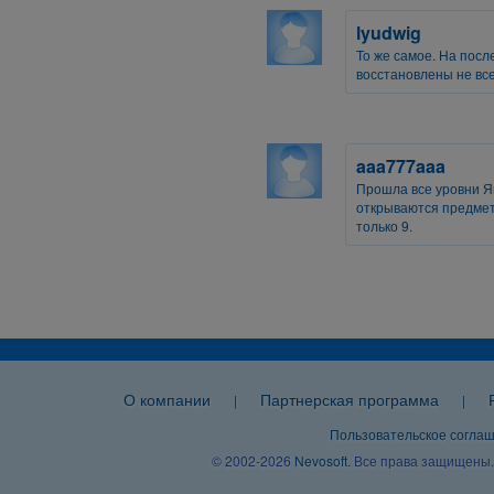
lyudwig
То же самое. На посл
восстановлены не вс
aaa777aaa
Прошла все уровни Яп
открываются предмет
только 9.
О компании
Партнерская программа
|
|
Пользовательское согла
© 2002-2026
Nevosoft
. Все права защищены