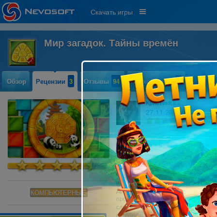
Скачать игры
Мир загадок. Тайны времён
Обзор
Рецензии
3
Отзывы
94
Прохождение
7
Кристинkа ~
27.11.2011 14:54
12
Отправтесь по древнейшим цивили
загадок.Тайны времён"
Очередное продолжение игры станов
интересней и сложнее. Чтобы пройт
Древний Рим
, Япония, Тибет, Греци
КОМПЬЮТЕРНЫЕ
пройти Японию на "золото" усилий 
сложней. Первый уровень "Тибета" о
ошибку" и подсказки закончились, а