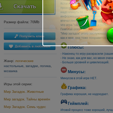
Кстати, в каждой локации "востана
прохождении вам нужно будет "купит
надо кликуть по силуэту предмета. 
информацию о нём. Уровней в каждо
впечатляет, только одно не радует -
Размер файла: 70Mb
что игра "затягивает", как и больш
Гемплэй опять вас порадует. Игра з
"Мир загадок" этого заслуживают. И
как и мне, она тоже понравится. Б
Плюсы:
- Наконец-то игру раскрасили (заш
- Не знаю, как для вас, но меня оче
Жанр:
логические
- Больше уровней и цивилизаций.
настольные
,
загадки
,
логика
,
мозаика
Минусы:
Минусов в этой игре НЕТ.
Игры этой серии:
Графика:
Мир Загадок. Животные
Графика хорошая, не надоедает.
Мир загадок. Тайны времён
Геймплей:
Мир Загадок. Семь чудес
Иговой процесс тоже хороший, лучше