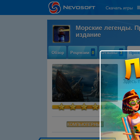
Скачать игры
Морские легенды. П
издание
Обзор
Рецензии
0
Отзывы
3
Прох
Здесь 
КОМПЬЮТЕРНЫЕ