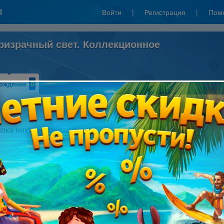
Войти
|
Регистрация
|
Пом
ризрачный свет. Коллекционное
ождение
0
Написать прохождение
пока никто не писал