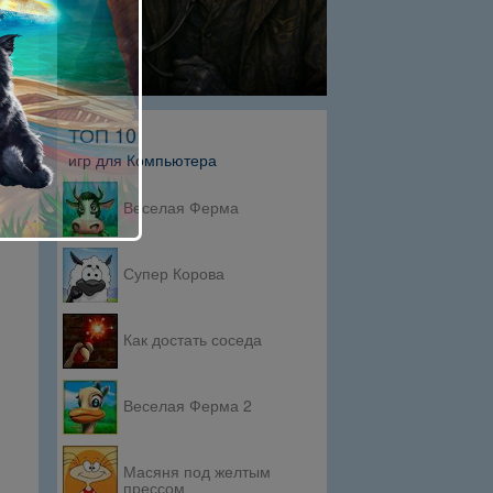
ТОП 10
игр для Компьютера
Веселая Ферма
Супер Корова
Как достать соседа
Веселая Ферма 2
Масяня под желтым
прессом