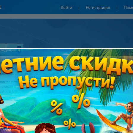
Войти
|
Регистрация
|
Пом
а
ождение
4
сказочном королевстве жила-была маленькая принцесса Лайна. Жизнь
 протекала весело и беззаботно, поскольку до момента ее
нолетия делами государства занимались ее советники.
нации юная Лайна запомнила надолго. В самый разгар празднества в замок
 старая колдунья и заявила, что не такую наследницу жители королевства
се эти годы. Ведьма взмахнула рукой и яркая вспышка ослепила весь зал.
мурила глаза, а когда открыла их вновь, она оказалась в стоге сена рядом с
ой фермой. Коронованная наследница престола срочно отправилась в путь,
скать злую ведьму. Удастся ли ей разрушить чары, или она навсегда будет
е требования:
dows XP
или более поздняя версия