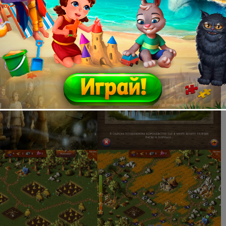
0 GHz
2 MB
11.0
ve: 400 MB