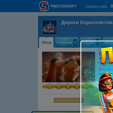
Скачать игры
Дороги Королевств
Обзор
Рецензии
0
Отзывы
1
Прох
В одном 
принцессы
совершен
День коро
заявилась
ожидали в
Лайна заж
обветшал
чтобы оты
забыта?!
КОМПЬЮТЕРНЫЕ
Системны
- OS:
Win