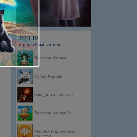
ТОП 10
игр для Компьютера
Веселая Ферма
Супер Корова
Как достать соседа
Веселая Ферма 2
Масяня под желтым
прессом