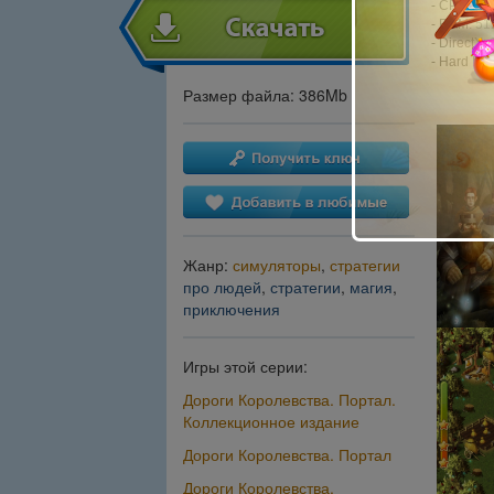
- CPU: 2.
- RAM: 51
- DirectX: 
- Hard Dri
Размер файла: 386Mb
Жанр:
симуляторы
,
стратегии
про людей
,
стратегии
,
магия
,
приключения
Игры этой серии:
Дороги Королевства. Портал.
Коллекционное издание
Дороги Королевства. Портал
Дороги Королевства.