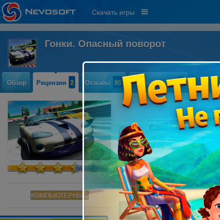
Скачать игры
Гонки. Опасный поворот
Обзор
Рецензии
2
Отзывы
95
Прохождение
2
Слава Мойжес
28.01.2012 12:18
18
жми на газ и вперёд!
Читать далее »
КОМПЬЮТЕРНЫЕ
vitautas
15.09.2010 11:47