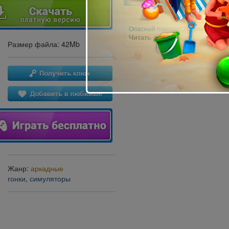
42
Опасный поворот. Не вписался, о
Читать далее »
Размер файла: 42Mb
Жанр:
аркадные
гонки
,
симуляторы