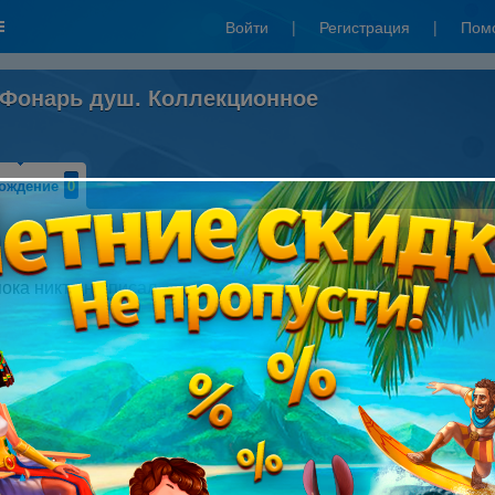
Войти
|
Регистрация
|
Пом
 Фонарь душ. Коллекционное
ождение
0
Написать прохождение
пока никто не писал