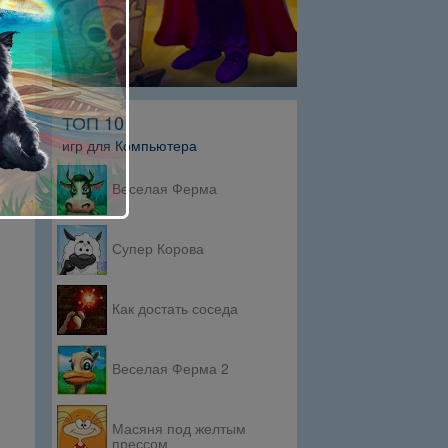
ТОП 10
игр для Компьютера
Веселая Ферма
Супер Корова
Как достать соседа
Веселая Ферма 2
Масяня под желтым
прессом