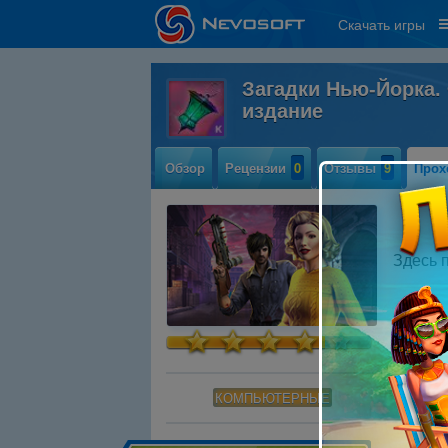
Скачать игры
Загадки Нью-Йорка.
издание
Обзор
Рецензии
0
Отзывы
9
Прох
Здесь 
КОМПЬЮТЕРНЫЕ