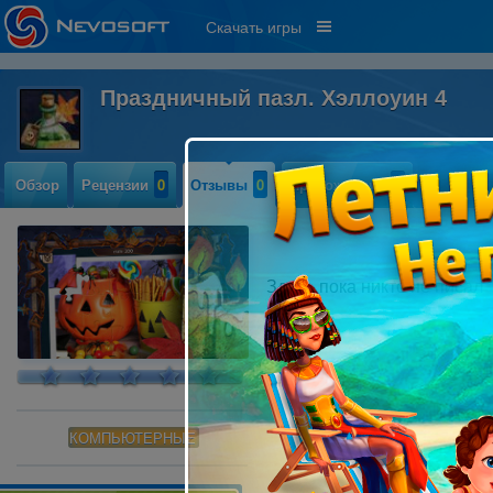
Скачать игры
Праздничный пазл. Хэллоуин 4
Обзор
Рецензии
0
Отзывы
0
Прохождение
0
Здесь пока никто не писал
КОМПЬЮТЕРНЫЕ