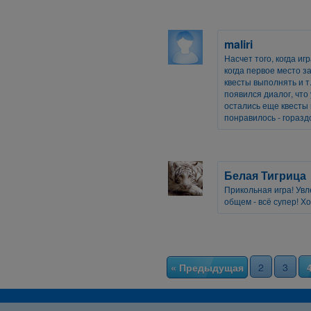
maliri
Насчет того, когда иг
когда первое место з
квесты выполнять и т.
появился диалог, что 
остались еще квесты
понравилось - горазд
Белая Тигрица
Прикольная игра! Ув
общем - всё супер! Х
« Предыдущая
2
3