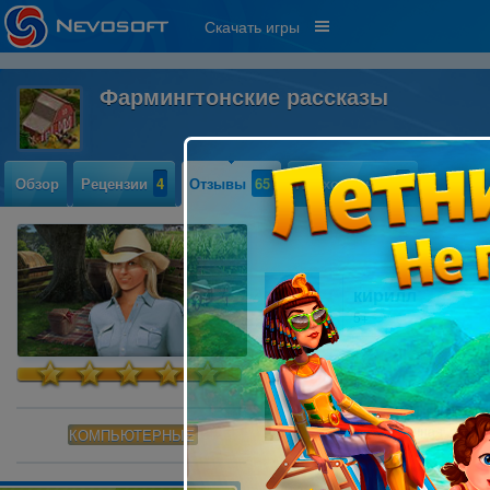
Скачать игры
Фармингтонские рассказы
Обзор
Рецензии
4
Отзывы
65
Прохождение
3
кирилл
5+
Андрей Третья
игра отличная . хоро
КОМПЬЮТЕРНЫЕ