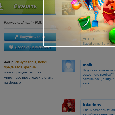
Наурызбай Аск
Здравствуйте!
У меня такая проблем
Во время игры на чёр
Размер файла: 149Mb
ничего.
А когда свернуть игру
CRASH
Saved dump file to '
Жанр:
симуляторы
,
поиск
maliri
предметов
,
ферма
Подскажите пож-ста -
поиск предметов
,
про
секретного трофея"? 
животных
,
про людей
,
логика
,
закончилась, а штук 1
на ферме
так?
tokarinos
Очень даже приятная и
нелюбимый мной поис