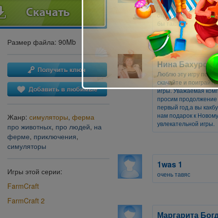
поиграть в неё даже т
огород скоро полюблю
бы таких!
Размер файла: 90Mb
Нина Бахурска
Люблю эту игру потом
скачайте и поиграйте
игры. Уважаемая ком
просим продолжение и
первый год,а вы какб
нам подарок к Новому
Жанр:
симуляторы
,
ферма
увлекательной игры.
про животных
,
про людей
,
на
ферме
,
приключения
,
симуляторы
1was 1
Игры этой серии:
очень тавяс
FarmCraft
FarmCraft 2
Маргарита Бог