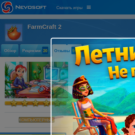
Скачать игры
FarmCraft 2
Обзор
Рецензии
20
Отзывы
947
Прохождение
20
Лейсан
Здравствуйте, помоги
сосисочный завод, и 
последовательности е
первую очередь?
КОМПЬЮТЕРНЫЕ
anuta8501
Игра настолько динам