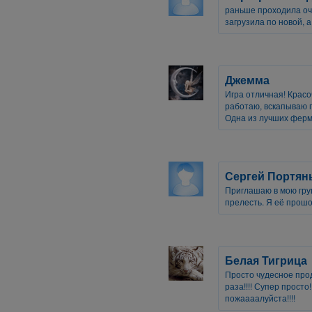
раньше проходила оче
загрузила по новой, 
Джемма
Игра отличная! Красоч
работаю, вскапываю г
Одна из лучших ферм
Сергей Портян
Приглашаю в мою групу
прелесть. Я её прошо
Белая Тигрица
Просто чудесное прод
раза!!!! Супер просто
пожаааалуйста!!!!