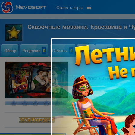
Скачать игры
Сказочные мозаики. Красавица и 
Обзор
Рецензии
0
Отзывы
0
Прохождение
0
Здесь пока никто не писал
КОМПЬЮТЕРНЫЕ