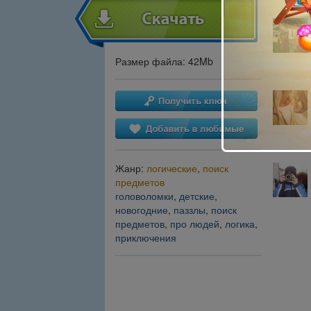
Размер файла: 42Mb
Жанр:
логические
,
поиск
предметов
головоломки
,
детские
,
новогодние
,
паззлы
,
поиск
предметов
,
про людей
,
логика
,
приключения