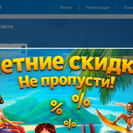
Войти
|
Регистрация
|
Пом
Санте
охождение
5
Написать прохождение
spbovs
07.01.2017 14:55
Возникла проблема с вращением Земли. Чисто зрительно картинка
собрана правильно, а этап не пройден - время истекло.
Мне нравится
0
Izolda Schwarz
04.01.2015 20:21
краски помогут смерти
Мне нравится
0