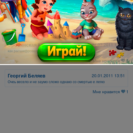
Артём-Лучший Тритенко
27.09.2012 10:54
помгите не могу расшифровать записку ... потом помгиут смерти
Мне нравится
0
Оробинская Карина
24.03.2011 13:26
как расшифровать записку?
Мне нравится
0
Георгий Беляев
20.01.2011 13:51
Очеь весело и не заумо сложо однако со смертью е легко
Мне нравится
1