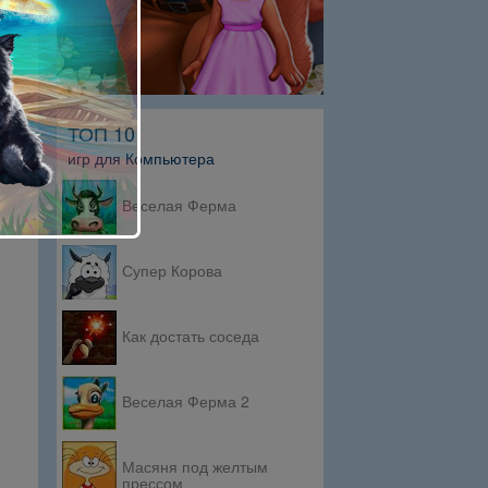
ТОП 10
игр для Компьютера
Веселая Ферма
Супер Корова
Как достать соседа
Веселая Ферма 2
Масяня под желтым
прессом