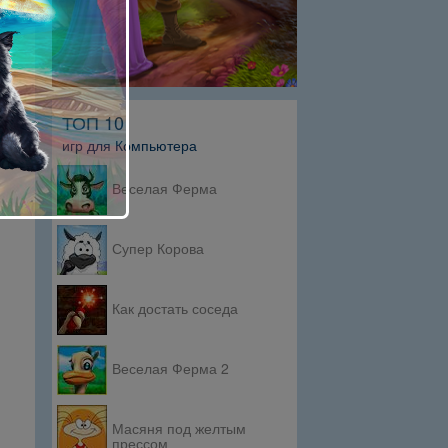
ТОП 10
игр для Компьютера
Веселая Ферма
Супер Корова
Как достать соседа
Веселая Ферма 2
Масяня под желтым
прессом