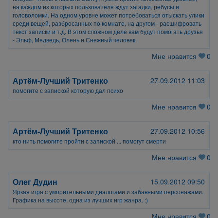
на каждом из которых пользователя ждут загадки, ребусы и
головоломки. На одном уровне может потребоваться отыскать улики
среди вещей, разбросанных по комнате, на другом - расшифровать
текст записки и т.д. В этом сложном деле вам будут помогать друзья
- Эльф, Медведь, Олень и Снежный человек.
Мне нравится
0
Артём-Лучший Тритенко
27.09.2012 11:03
помогите с запиской которую дал психо
Мне нравится
0
Артём-Лучший Тритенко
27.09.2012 10:56
кто нить помогите пройти с запиской ... помогут смерти
Мне нравится
0
Олег Дудин
15.09.2012 09:50
Яркая игра с уморительными диалогами и забавными персонажами.
Графика на высоте, одна из лучших игр жанра. :)
Мне нравится
0