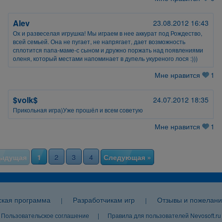
Alev
23.08.2012 16:43
Ох и развеселая игрушка! Мы играем в нее аккурат под Рождество,
всей семьей. Она не пугает, не напрягает, дает возможность
сплотится папа-маме-с сыном и дружно поржать над появлениями
оленя, который местами напоминает в дупель укуреного лося :)))
Мне нравится
1
$volk$
24.07.2012 18:35
Прикольная игра)Уже прошёл и всем советую
Мне нравится
1
дыдущая
1
2
3
4
Следующая »
ская программа
Разработчикам игр
Отзывы и пожелани
|
|
Пользовательское соглашение
|
Правила для пользователей Nevosoft.ru