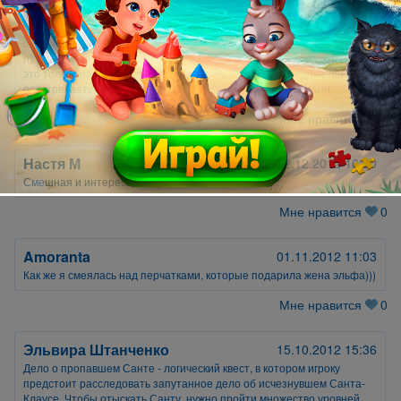
сказочное рождественское расследование. А начнется все с того,
что к вам в кабинет придет... Ети - Снежный Человек! Он так
озабочен пропажей Санты, что сам решился на отважное
путешествие из Лапландии в мир людей. Живой и волосатый Ети –
это только начало! В процессе увлекательного расследования вы
повстречаетесь с совершенно невероятными персонажами.
Мне нравится
1
Настя М
22.12.2012 16:50
Смешная и интересная игра
Мне нравится
0
Amoranta
01.11.2012 11:03
Как же я смеялась над перчатками, которые подарила жена эльфа)))
Мне нравится
0
Эльвира Штанченко
15.10.2012 15:36
Дело о пропавшем Санте
- логический квест, в котором игроку
предстоит расследовать запутанное дело об исчезнувшем Санта-
Клаусе. Чтобы отыскать Санту, нужно пройти множество уровней,