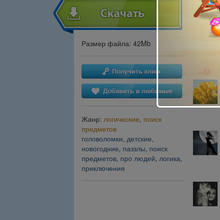
Размер файла: 42Mb
Жанр:
логические
,
поиск
предметов
головоломки
,
детские
,
новогодние
,
паззлы
,
поиск
предметов
,
про людей
,
логика
,
приключения