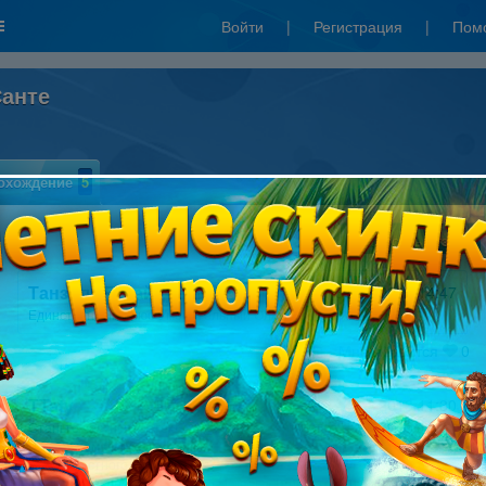
Войти
|
Регистрация
|
Пом
Санте
охождение
5
Написать отзыв
Танзиля Губайдуллина
30.12.2013 14:47
Единственный плюс-Уморительный Олень))))
Мне нравится
0
TTaty
14.01.2013 11:30
Станьте частным детективом и расследуйте дело века: «
Дело о
пропавшем Санте
».
В роли частного детектива Артура Найта (он сменил работу и ушел
на вольные фронта частного сыска) вам предстоит невероятное,