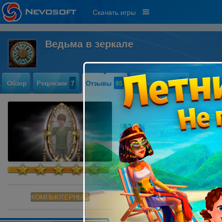
Скачать игры
Ведьма в зеркале
Обзор
Рецензии
7
Отзывы
95
Прохождение
4
Ксения ****
Хорошая игра, краси
Света Укрскул
быстро закончилась, 
КОМПЬЮТЕРНЫЕ