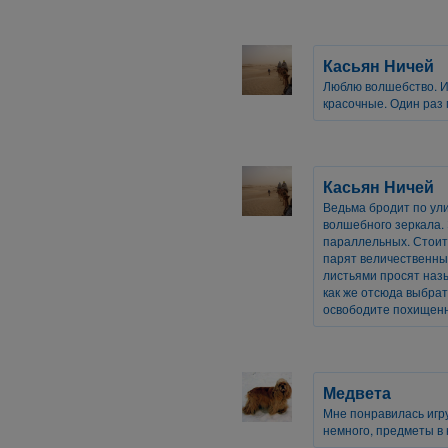
Касьян Ничей
Люблю волшебство. Иг
красочные. Один раз 
Касьян Ничей
Ведьма бродит по ул
волшебного зеркала.
параллельных. Стоит з
парят величественны
листьями просят наз
как же отсюда выбрат
освободите похищенн
Медвета
Мне понравилась игр
немного, предметы в 