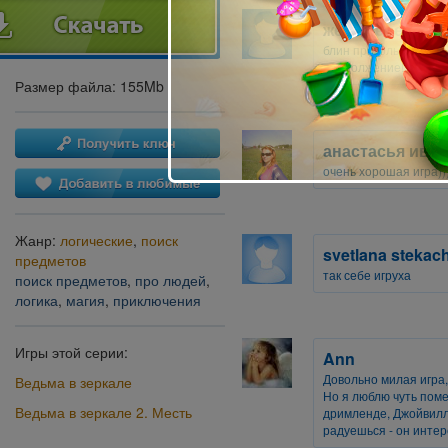
женя серебров
блин прикольно. крас
продолжение!
Размер файла: 155Mb
анастасья ива
очень хорошая игра))
Жанр:
логические
,
поиск
svetlana stekac
предметов
так себе игруха
поиск предметов
,
про людей
,
логика
,
магия
,
приключения
Игры этой серии:
Ann
Довольно милая игра
Ведьма в зеркале
Но я люблю чуть поме
Ведьма в зеркале 2. Месть
дримленде, Джойвилле
радуешься - он интер