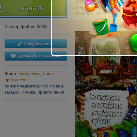
- RAM: 512 MB
- DirectX: 9.0
- Hard Drive: 60 MB
Размер файла: 52Mb
Жанр:
логические
,
поиск
предметов
поиск предметов
,
про людей
,
загадки
,
логика
,
приключения