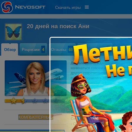
Скачать игры
20 дней на поиск Ани
Обзор
Рецензии
4
Отзывы
68
Прохождение
1
Давным-давно, в далекой-предалек
начинаться совсем не так. В одном 
другом современном городе – ее по
очень соскучились друг по другу и н
подруги, приехавшей на встречу, к
Эта, казалось бы, традиционная зав
предполагалось, – жизнь порой пре
опасности приключения. Про встреч
сообщить о том, что не смогут прий
это 20 дней.
КОМПЬЮТЕРНЫЕ
Системные требования:
- OS: Windows XP или более позд
- CPU: 1.2 GHz