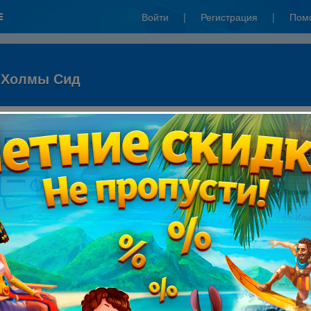
Войти
|
Регистрация
|
Пом
. Холмы Сид
: