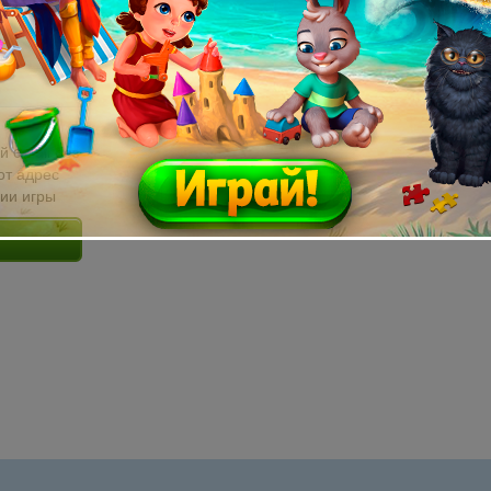
й email без
от адрес
сии игры