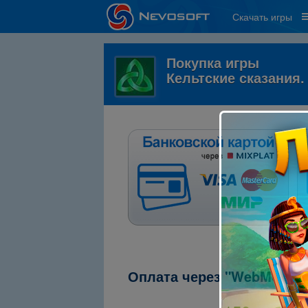
Скачать игры
Покупка игры
Кельтские сказания
Оплата через "WebMoney"