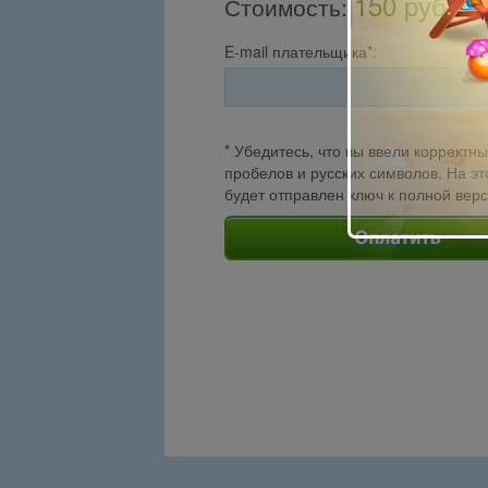
150 pуб.
Стоимость
:
E-mail плательщика*:
* Убедитесь, что вы ввели корректны
пробелов и русских символов. На эт
будет отправлен ключ к полной вер