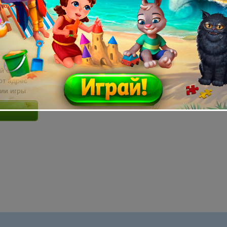
й email без
от адрес
сии игры