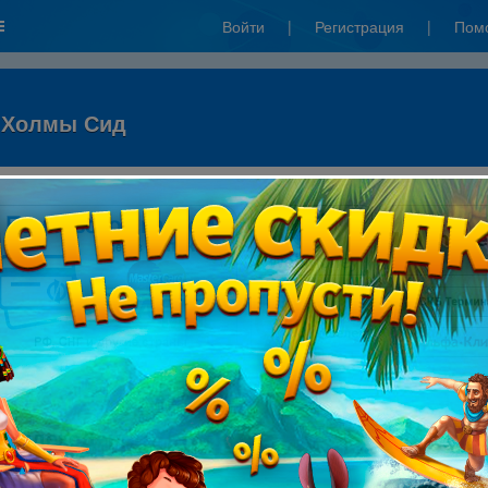
Войти
|
Регистрация
|
Пом
. Холмы Сид
"ЯндексДеньги"):