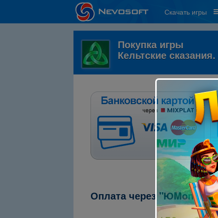
Скачать игры
Покупка игры
Кельтские сказания
Оплата через "ЮMoney" (