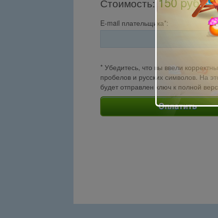
150 pуб.
Стоимость
:
E-mail плательщика*:
* Убедитесь, что вы ввели корректны
пробелов и русских символов. На эт
будет отправлен ключ к полной вер