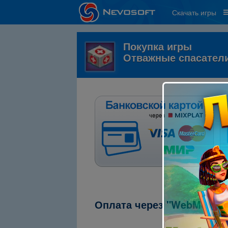
Скачать игры
Покупка игры
Отважные спасатели
Оплата через "WebMoney"