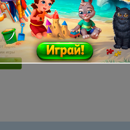
й email без
от адрес
сии игры