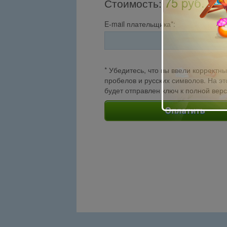
75 pуб.
Стоимость
:
E-mail плательщика*:
* Убедитесь, что вы ввели корректны
пробелов и русских символов. На эт
будет отправлен ключ к полной вер