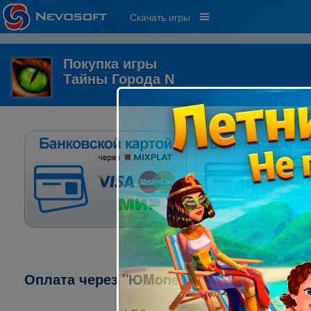
Скачать игры
Покупка игры
Тайны Города N
Оплата через "ЮMoney" ("ЯндексДеньги"