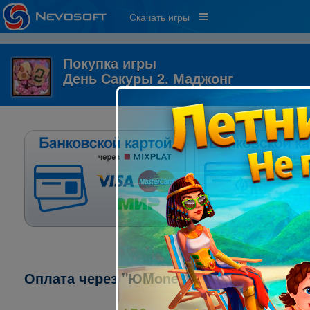
Скачать игры
Покупка игры
День Сакуры 2. Маджонг
Оплата через "ЮMoney" ("ЯндексДеньги"