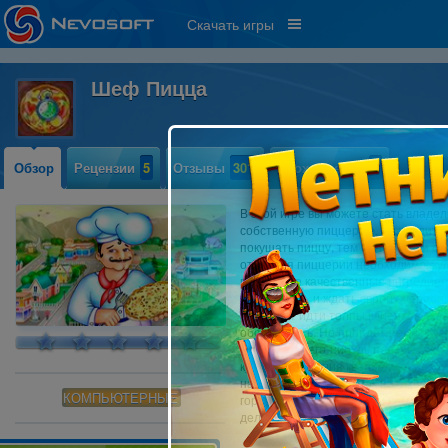
Скачать игры
Шеф Пицца
Обзор
Рецензии
5
Отзывы
301
Прохождение
0
В этой игре вы можете стать владе
собственную пиццерию, вы увидите
покушать пиццу, тем более, если о
открытия пиццерии необходимо: ку
пиццы, все качественные ингредиент
посетители, и ждать своей очереди.
вам будут идти толпы клиентов, и 
обслуживать. Но пройдёт немного 
требовать чего-нибудь новенького.
курсы повышения квалификации, бу
навыки бизнесмена. Так потихоньку
КОМПЬЮТЕРНЫЕ
городам страны. Желаем вам удачи 
деле.