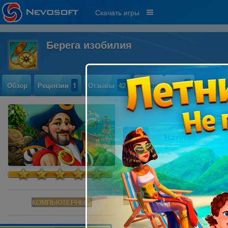
Скачать игры
Берега изобилия
Обзор
Рецензии
1
Отзывы
42
Прохождение
7
Натусик
А где найти зерно, ч
Настя Третьяк
А где найти зерно, ч
КОМПЬЮТЕРНЫЕ