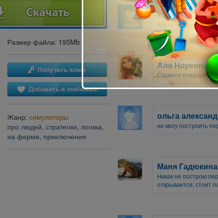
kompotik2
Как оптимально разме
Размер файла: 195Mb
Аля Норкина
Скажите пожалуйста 
ольга алексан
Жанр:
симуляторы
не могу построить пе
про людей
,
стратегии
,
логика
,
на ферме
,
приключения
Маня Гадюкина
Никак не построю пер
открывается, стоит п