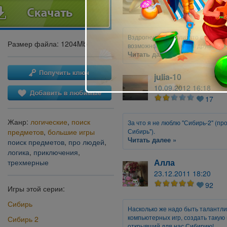
18.01.2013 12:27
21
Вздрогнул от мысли, что сам ста
Размер файла: 1204Mb
возможно то, чего нет в других ре
Читать далее »
julia-10
10.09.2012 16:18
17
Жанр:
логические
,
поиск
За что я не люблю "Сибирь-2" (п
предметов
,
большие игры
Сибирь").
Читать далее »
поиск предметов
,
про людей
,
логика
,
приключения
,
Алла
трехмерные
23.12.2011 18:20
92
Игры этой серии:
Сибирь
Насколько же надо быть талантли
компьютерных игр, создать такую 
Сибирь 2
открывший для нас Сибирию!