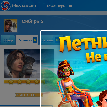
Скачать игры
Сибирь 2
Обзор
Рецензии
6
Отзывы
107
Прохождение
59
Кицуне Лисица
21.11.2014 17:04
1
Ваш поезд уже на пути к мечте! Е
исполниться.
Читать далее »
КОМПЬЮТЕРНЫЕ
грибник