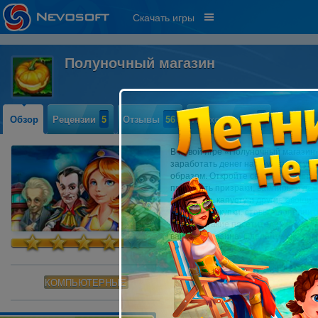
Скачать игры
Полуночный магазин
Обзор
Рецензии
5
Отзывы
56
Прохождение
0
В новой игре «Полуночный магазин»
заработать денег на обучение в ун
образом. Откройте свой полуночный
приходить призраки, вампиры и даж
помидоры, капусту и другие овощи,
или иной покупки, ставьте дополни
Но даже такие посетители иногда ж
вашего магазина. Сделайте свой би
КОМПЬЮТЕРНЫЕ