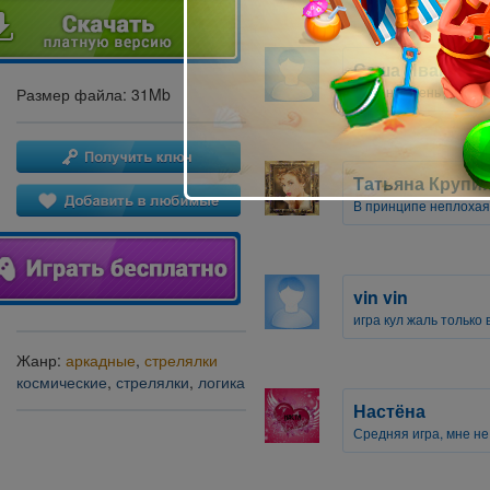
Саша Иваненк
Игра не очень для н
Размер файла: 31Mb
Татьяна Крупи
В принципе неплохая 
vin vin
игра кул жаль только
Жанр:
аркадные
,
стрелялки
космические
,
стрелялки
,
логика
Настёна
Средняя игра, мне не