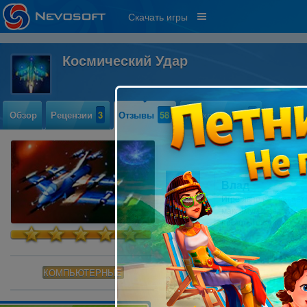
Скачать игры
Космический Удар
Обзор
Рецензии
3
Отзывы
58
Прохождение
2
Влад
Игре явно не хватает
максимум 2 вечера) д
несколько однообраз
КОМПЬЮТЕРНЫЕ
Кароллина
На любителя игрушка