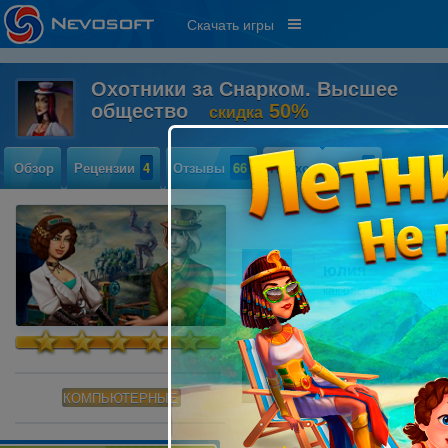
Скачать игры
Охотники за Снарком. Высшее
общество
50%
скидка
Обзор
Рецензии
4
Отзывы
66
Прохождение
3
юлия
как расставить у паук
Люсенька)
Роксолана, спасибо 
КОМПЬЮТЕРНЫЕ
Но без куска веревки