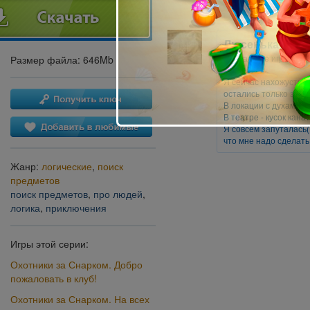
Люсенька)
Уважаемые игроки до
Размер файла: 646Mb
Я сейчас нахожусть в
остались только заб
В локации с духами - 
В театре - кусок канат
Я совсем запуталась(
что мне надо сделат
Жанр:
логические
,
поиск
предметов
поиск предметов
,
про людей
,
логика
,
приключения
Игры этой серии:
Охотники за Снарком. Добро
пожаловать в клуб!
Охотники за Снарком. На всех