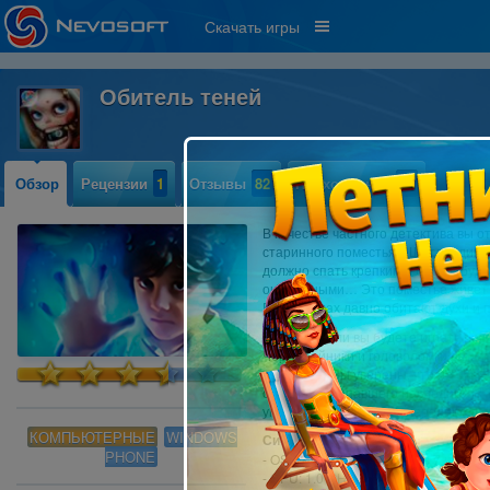
Скачать игры
Обитель теней
Обзор
Рецензии
1
Отзывы
82
Прохождение
53
В качестве частного детектива вы 
старинного поместья в Шотландии.
должно спать крепким и беспробуд
ошибочными… Это поместье живет с
В его стенах давно обитают духи и 
И только если вы будете играть по и
Через тайники и головоломки вам о
лет назад. Вы уверены, что готовы
отыскать пропавшего наследника? То
уготовили призраки в очередном п
КОМПЬЮТЕРНЫЕ
WINDOWS
Системные требования:
PHONE
- OS: Windows XP, Windows 7 или б
- CPU: 1.0 GHz