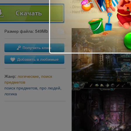
- RAM: 1024 MB
- DirectX: 8.1
- Hard Drive: 580 MB
Размер файла: 549Mb
Жанр:
логические
,
поиск
предметов
поиск предметов
,
про людей
,
логика