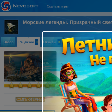
Скачать игры
Морские легенды. Призрачный све
Обзор
Рецензии
0
Отзывы
3
Прохождение
0
Здесь пока никто не писал
КОМПЬЮТЕРНЫЕ