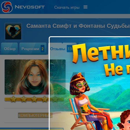
Скачать игры
Саманта Свифт и Фонтаны Судьб
Обзор
Рецензии
2
Отзывы
136
Прохождение
17
tokarinos
Они еще игры новые 
Столько комментариев
Svetlana Satova
КОМПЬЮТЕРНЫЕ
Играйте в эту игру!И
отрываясь.Заходите п