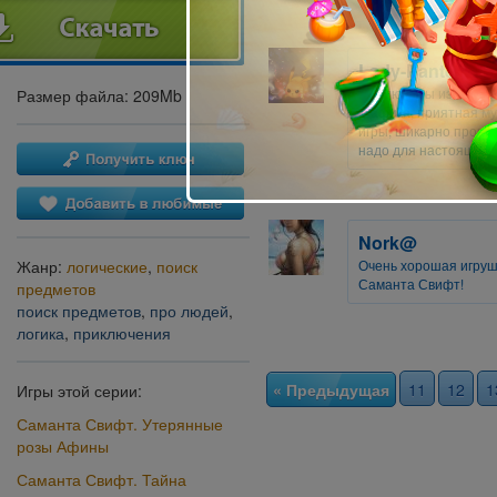
Lady-Pantera
Люблю игры из этой с
Размер файла: 209Mb
графика, приятная м
игры, шикарно прорис
надо для настоящих л
Nork@
Очень хорошая игрушк
Жанр:
логические
,
поиск
Саманта Свифт!
предметов
поиск предметов
,
про людей
,
логика
,
приключения
« Предыдущая
11
12
1
Игры этой серии:
Саманта Свифт. Утерянные
розы Афины
Саманта Свифт. Тайна