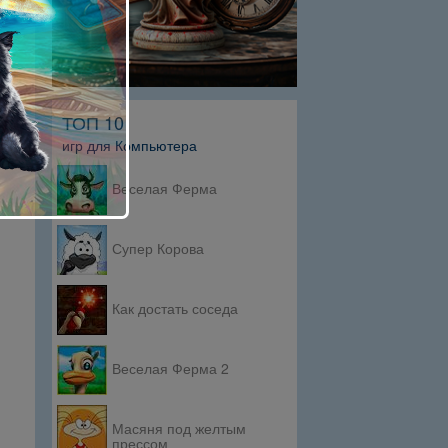
ТОП 10
игр для Компьютера
Веселая Ферма
Супер Корова
Как достать соседа
Веселая Ферма 2
Масяня под желтым
прессом