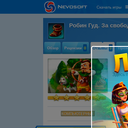
Скачать игры
Робин Гуд. За своб
Обзор
Рецензии
0
Отзывы
0
Прох
Здесь 
КОМПЬЮТЕРНЫЕ