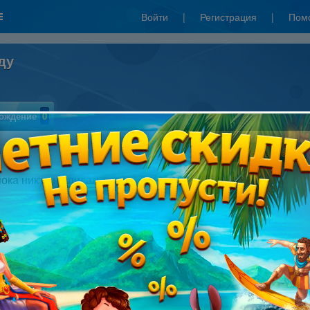
Войти
|
Регистрация
|
Пом
оду
ождение
0
Написать отзыв
пока никто не писал