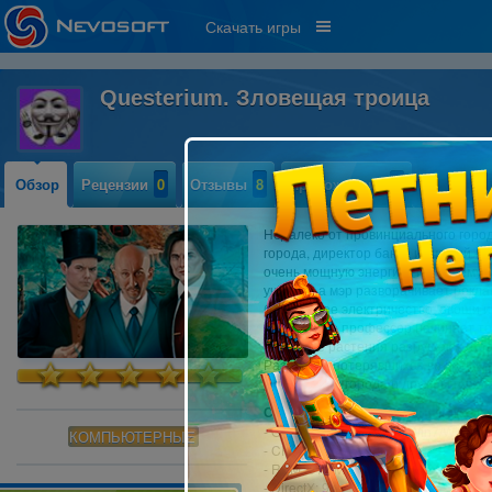
Скачать игры
Questerium. Зловещая троица
Обзор
Рецензии
0
Отзывы
8
Прохождение
4
Недалеко от провинциального городк
города, директор банка и ученый -
очень мощную энергию, излучаемую
ученого, а мэр разворачивает рек
бесплатное электричество, овощи и
очень скоро профессор начинает те
странные растения разрушают город
Разыщите потерявшихся во время э
разрушения города и дружбы героев
Системные требования:
- OS: Windows XP/Vista/Win7/Win8
КОМПЬЮТЕРНЫЕ
- CPU: 2.0 GHz
- RAM: 512 MB
- DirectX: 9.0