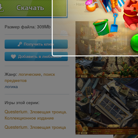
- Hard Drive: 810 MB
Размер файла: 309Mb
Жанр:
логические
,
поиск
предметов
логика
Игры этой серии:
Questerium. Зловещая троица.
Коллекционное издание
Questerium. Зловещая троица