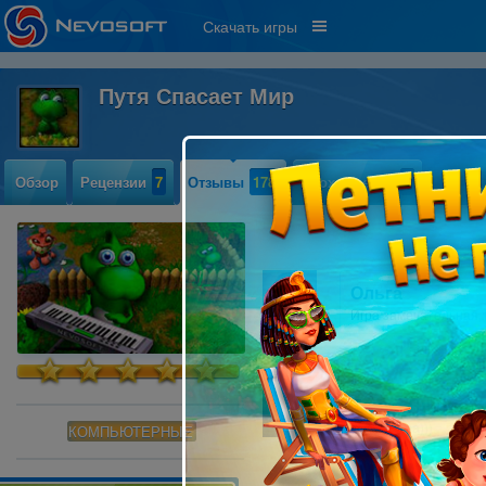
Скачать игры
Путя Спасает Мир
Обзор
Рецензии
7
Отзывы
178
Прохождение
7
Ольга
Игра замечательная,
Денис Явдик
Супер игра)))
КОМПЬЮТЕРНЫЕ