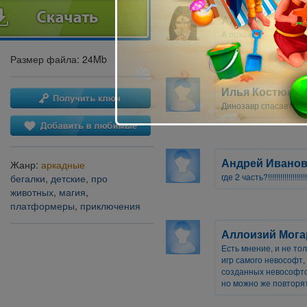
Алена
А похож! ))))
Размер файла: 24Mb
Илья Костюк
Динозавр спасает мир
Андрей Ивано
Жанр:
аркадные
где 2 часть?!!!!!!!!!!!!!!!!!!!!!!!
бегалки
,
детские
,
про
животных
,
магия
,
платформеры
,
приключения
Аллоизий Мог
Есть мнение, и не то
игр самого невософт,
созданных невософтом
но можно же повторять