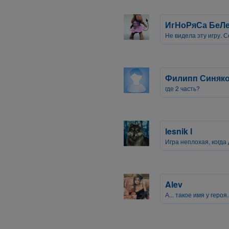
ИгНоРяСа БеЛ
Не видела эту игру. 
Филипп Синяк
где 2 часть?
lesnik l
Игра неплохая, когда
Alev
А... такое имя у героя.