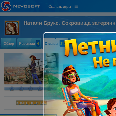
Скачать игры
Натали Брукс. Сокровища затерян
Обзор
Рецензии
4
Отзывы
213
Прохождение
0
hero2229
класная игра эта час
Леся Тягно
Игра прекрасная. Мне
КОМПЬЮТЕРНЫЕ
"Натали Брукс тайна 
лучше.