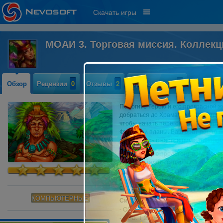
Скачать игры
МОАИ 3. Торговая миссия. Коллек
Обзор
Рецензии
0
Отзывы
2
Прохождение
0
Помогите Герою и его прекрасной 
добраться до Храма Солнца! Отправ
чтобы начать переговоры о товароо
Фики свои планы. Ваш брат попал п
встретитесь с настоящим заговором
Теперь Герою предстоит преодолет
имя и разгадать страшную семейну
помогут во время выполнения мисси
коллекционном издании, укажет точ
слишком сложным.
КОМПЬЮТЕРНЫЕ
Системные требования:
- OS: Windows XP/Vista/Win7/Win8
- CPU: 1.2 GHz