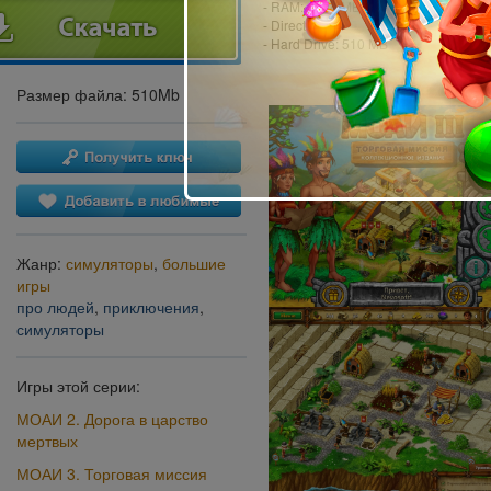
- RAM: 1024 MB
- DirectX: 9.0
- Hard Drive: 510 MB
Размер файла: 510Mb
Жанр:
симуляторы
,
большие
игры
про людей
,
приключения
,
симуляторы
Игры этой серии:
МОАИ 2. Дорога в царство
мертвых
МОАИ 3. Торговая миссия