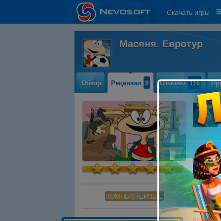
Скачать игры
Масяня. Евротур
Обзор
Рецензии
9
Отзывы
116
Пр
«Давай 
Именно с 
спешить: 
проиграть
КОМПЬЮТЕРНЫЕ
А все нач
внешност
рюкзак ро