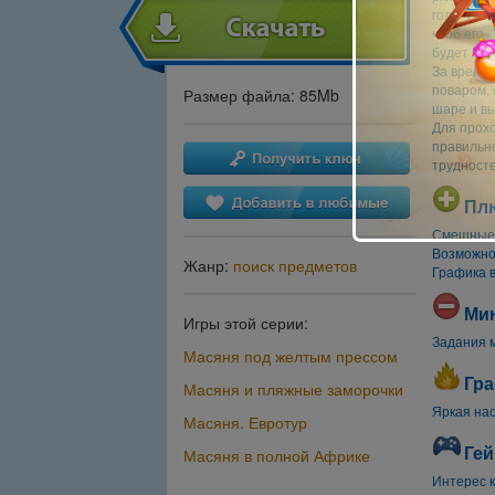
гола. И е
чтоб его»
будет ее 
За время 
поваром, 
Размер файла: 85Mb
шаре и вы
Для прох
правильно
трудносте
Пл
Смешные 
Возможно
Жанр:
поиск предметов
Графика в
Ми
Игры этой серии:
Задания м
Масяня под желтым прессом
Гра
Масяня и пляжные заморочки
Яркая на
Масяня. Евротур
Гей
Масяня в полной Африке
Интерес 