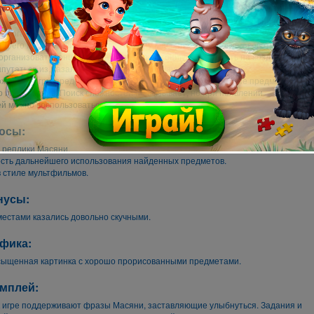
й больше ничего не остается как со словами «спасать отечественный футбол,
 отправиться в долгое путешествие через всю Европу. Но совсем не проста
дорога в солнечную страну.
своего путешествия через всю Европу Масяня успеет почувствовать себя
организовать концерт, покататься на мотоциклах, полетать на воздушном
путаться из, казалось, безвыходных ситуаций.
ождения игры предстоит выполнить задания, отыскав нужные предметы и
 их применив. Поиск сложностей не вызывает, но при появлении
й можно воспользоваться подсказкой.
юсы:
реплики Масяни.
сть дальнейшего использования найденных предметов.
 стиле мультфильмов.
нусы:
естами казались довольно скучными.
фика:
сыщенная картинка с хорошо прорисованными предметами.
мплей:
к игре поддерживают фразы Масяни, заставляющие улыбнуться. Задания и