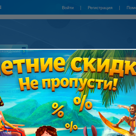
Войти
|
Регистрация
|
Пом
охождение
5
Vanesso4ka
04.06.2011 10:47
34
уже на старт нажимай! Жми на старт! Жми – жми! Давай»
этой фразы всем известной Масяни начинается игра. И ей есть куда
Масяне предстоит спасти весь российский футбол, а точнее не позволить
 хотя бы один матч.
алось так: Масяня, убегая от людей совершенно непривлекательной
и, проще именуемых бандитами, в аэропорту вместо своих вещей схватила
ссийского футболиста с бутсами, без которых он не сможет забить ни одного