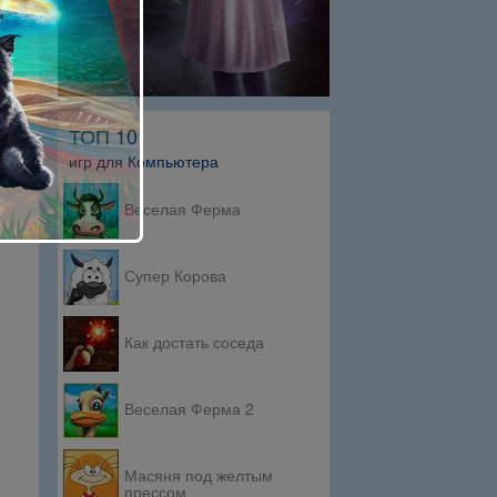
ТОП 10
игр для Компьютера
Веселая Ферма
Супер Корова
Как достать соседа
Веселая Ферма 2
Масяня под желтым
прессом