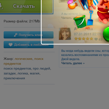
27
А вы хотели бы побывать в затер
Читать далее »
Размер файла: 217Mb
Алёночkа
07.01.2011 22:05
49
Вы когда нибудь видели сны, кот
казались воспоминаниями из прошл
Жанр:
логические
,
поиск
Джой видела.
Читать далее »
предметов
поиск предметов
,
про людей
,
загадки
,
логика
,
магия
,
приключения