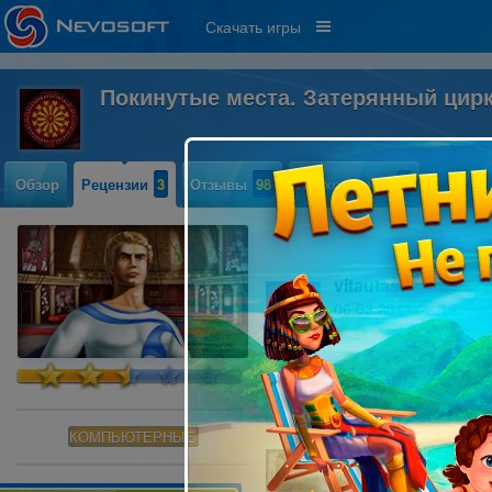
Скачать игры
Покинутые места. Затерянный цир
Обзор
Рецензии
3
Отзывы
98
Прохождение
1
vitautas
06.03.2011 22:19
61
Добро пожаловать в мир ужасных 
Читать далее »
КОМПЬЮТЕРНЫЕ
Кирилл
09.02.2011 12:37