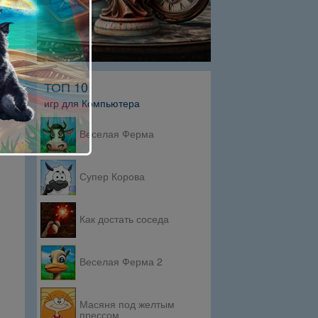
ТОП 10
игр для Компьютера
Веселая Ферма
Супер Корова
Как достать соседа
Веселая Ферма 2
Масяня под желтым
прессом