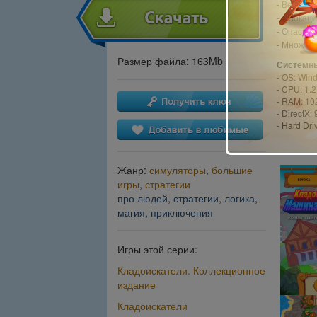
Веселый
-
- 4 локац
Опасные
-
Множест
-
Размер файла: 163Mb
Системны
- OS: Win
- CPU: 1.
- RAM: 1
- DirectX: 
- Hard Dri
Жанр:
симуляторы
,
большие
игры
,
стратегии
про людей
,
стратегии
,
логика
,
магия
,
приключения
Игры этой серии:
Кладоискатели. Коллекционное
издание
Кладоискатели