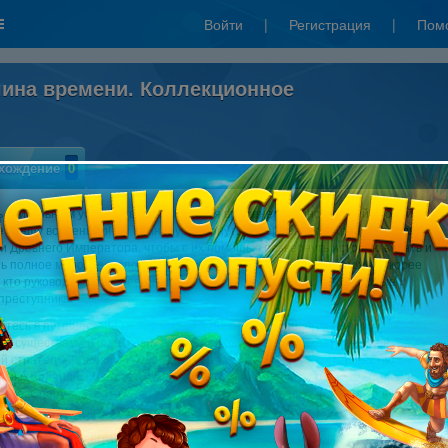
Войти
|
Регистрация
|
Пом
ина времени. Коллекционное
хождение
0
ь уникальным устройством управления временем, таинственный злодей
ет нашу вселенную! Он планирует вернуть поверженного Жреца, Короля
и Древнего Императора, чтобы с их помощью развернуть историю вспять и
ь полное мировое господство. Клэр и ее друзья должны как можно скорее
, кто руководит могущественными исполинами и разрушить коварные
преступника!
йтесь в путешествие между мирам и посетите эру, наполненному
и существами и фантастическими технологиями, в захватывающей
й стратегии "Кладоискатели. Машина времени." Вас ждет множество
ьных заданий, футуристический сюжет, простой и понятный геймплей и
угое. Сооружайте телепорты, восстанавливайте красочные постройки,
вайте трудности и организуйте менеджмент ресурсов!
онное издание игры включает в себя следующие материалы: