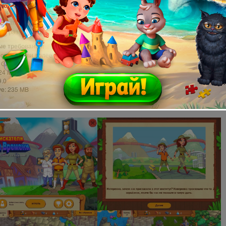
 сюжет, красочные комиксы и яркие персонажи
ии:
Скалистые горы, пустыни, непроходимые джунгли и долины вечных снегов
 враги:
Скелеты, мамонты, кракены, дроны и динозавры
во разнообразных заданий, с которыми вы еще не сталкивались!
е требования:
dows XP или более поздняя версия
2 GHz
024 MB
9.0
ve: 235 MB