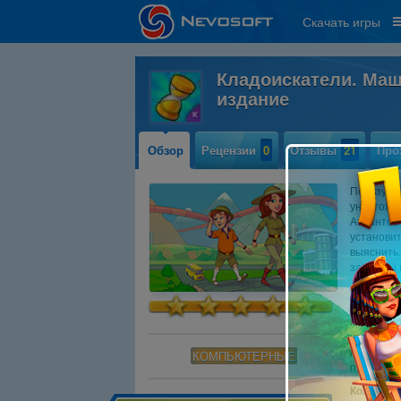
Скачать игры
Кладоискатели. Маш
издание
Обзор
Рецензии
0
Отзывы
21
Про
Пользуяс
уничтожа
Атлантов 
установит
выяснить
замыслы 
Отправля
вымершим
казуально
увлекател
многое др
КОМПЬЮТЕРНЫЕ
преодоле
Коллекци