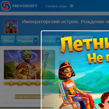
Скачать игры
Императорский остров. Рождение 
Обзор
Рецензии
0
Отзывы
20
Прохождение
2
Станислав Мих
Игра не запускается!
Влагу
подскажите, как прой
КОМПЬЮТЕРНЫЕ