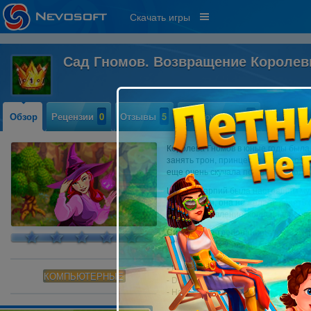
Скачать игры
Сад Гномов. Возвращение Короле
Обзор
Рецензии
0
Отзывы
5
Прохождение
0
Королева Гномов в юные годы была
занять трон, принцесса быстро осво
еще очень скучала по дорогой подру
Царица Гарпий была настоящим муд
осторожная, она не желала видеть 
было ее удивление, когда на ее пор
Системные требования:
- OS: Windows 7 или более поздняя
- CPU: 1.0 GHz
- RAM: 512 MB
КОМПЬЮТЕРНЫЕ
- DirectX: 9.0
- Hard Drive: 1055 MB