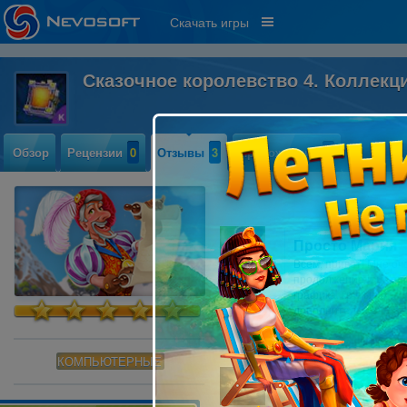
Скачать игры
Сказочное королевство 4. Коллекц
Обзор
Рецензии
0
Отзывы
3
Прохождение
0
Просто Мария
Всем, привет! Мне оч
продолжение и не зр
графика, крутые фиш
дополнительная глав
КОМПЬЮТЕРНЫЕ
Ольга
Сотру
Olga, нам очень жаль