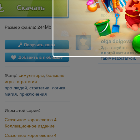
обращение в Службу по
подробностей, чтобы
проблему и обновить 
Размер файла: 244Mb
olga dolgova
Здравствуйте,неплоха
и в этой части и во 2
таким недостатком.
Жанр:
симуляторы
,
большие
игры
,
стратегии
про людей
,
стратегии
,
логика
,
магия
,
приключения
Игры этой серии:
Сказочное королевство 4.
Коллекционное издание
Сказочное королевство 4