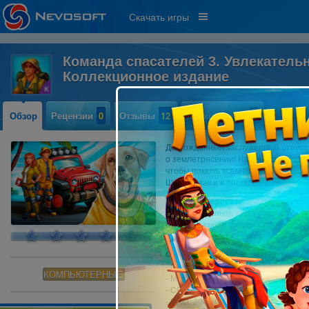
Скачать игры
Команда спасателей 3. Увлекатель
Коллекционное издание
Обзор
Рецензии
0
Отзывы
12
Прохождение
1
Долгожданный заслуженный отпуск
о землетрясении! Наша команда от
чтобы помочь всем пострадавшим, о
Шепард как и в прошлый раз возгла
Отважных героев не пугают самые 
быть спасенным, когда за дело бе
путь по разным уголкам удаленного
восстановите связь эпицентра собы
Системные требования:
- OS: Windows 7 или более поздняя
КОМПЬЮТЕРНЫЕ
- Минимальное разрешение экрана
- CPU: 2,0 GHz
- RAM: 2048 MB