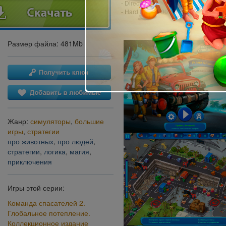
- DirectX: 9.0
- Hard Drive: 500 MB
Размер файла: 481Mb
Жанр:
симуляторы
,
большие
игры
,
стратегии
про животных
,
про людей
,
стратегии
,
логика
,
магия
,
приключения
Игры этой серии:
Команда спасателей 2.
Глобальное потепление.
Коллекционное издание