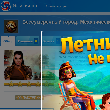
Скачать игры
Бессумеречный город. Механичес
Обзор
Рецензии
0
Отзывы
1
Прохождение
0
Представьте себе, что вы однажды 
механических чудес. Здесь изобре
некоторые привилегии со стороны п
всегда найдется свой злодей!
Бывший придворный, профессор Баз
солдат и неожиданно нанес удар, р
дворец. И теперь только вы и сам
горожанам остановить злодея Базе
Системные требования:
- OS: Windows XP или более поздня
КОМПЬЮТЕРНЫЕ
- CPU: 1.0 GHz
- RAM: 512 MB
- DirectX: 9.0