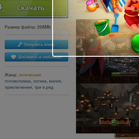
- Hard Drive: 200 MB
Размер файла: 208Mb
Жанр:
логические
головоломки
,
логика
,
магия
,
приключения
,
три в ряд