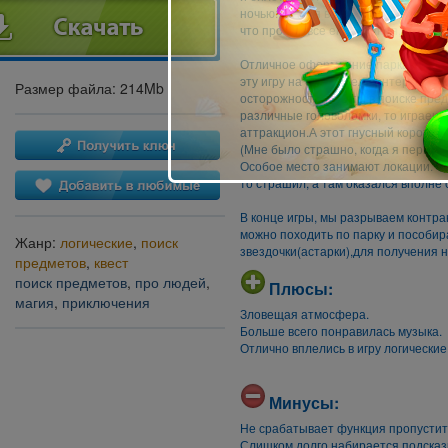
ночью:).Войдя в парк, её встречает
что пройдя все его задания, она см
Отличное оформление парка, страш
эту игру на самом деле интересной
Размер файла: 214Mb
осторожностью. То ты в поиске пре
различные головоломки, то играешь 
аттракцион.А этот гнусный коротыш
(Мне было страшно, когда я первый 
Особое место занимают локации. Осо
то страшил, а там оказался вполне
В конце игры, мы разрываем контрак
можно походить по парку и пособир
Жанр:
логические
,
поиск
звездочки(астарки),для получения н
предметов
,
квест
поиск предметов
,
про людей
,
Плюсы:
магия
,
приключения
Зловещая атмосфера.
Больше всего понравилась музыка.
Отлично вплелись в игру логические 
Минусы:
Не срабатывает функция пропустить
Слишком долго набирается подсказ