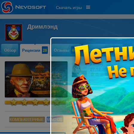
Скачать игры
Дримлэнд
Обзор
Рецензии
28
Отзывы
464
Прохождение
325
[Лёлик]
27.12.2010 11:32
23
Долго не играла в игры от Невософ
попал Дримлэнд. Я не смогла отор
Ну что? Начнем играть. Только зайдя
мистический,немного страшный, в т
интересно!Мы играем за девушку, ч
КОМПЬЮТЕРНЫЕ
MAC OS
развлечений Дримлэнд, заболевает 
найдя у него в руке записку,с приз
и билет в этот самый парк, отправ