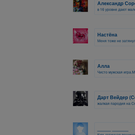
Александр Сор
в 16 уровне дают мал
Настёна
Меня тоже не затяну
Алла
Чисто мужская игра.М
Дарт Вейдер (С
жалкая пародия на C
_____ ______
Кхм, готичная вещица