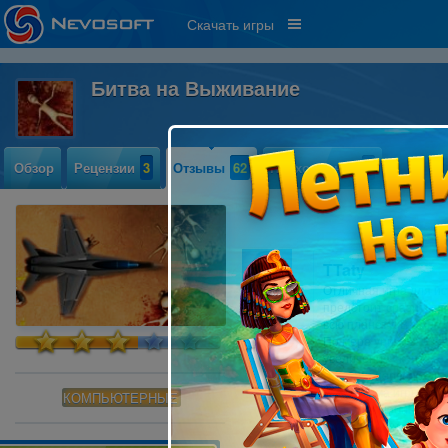
Скачать игры
Битва на Выживание
Обзор
Рецензии
3
Отзывы
62
Прохождение
2
TTaty
Отличная игра для ис
предстоит сразиться
всю планету. В ваше
По мере уничтожения
увеличение скоростр
времени перезарядки
Три режима игры, воз
КОМПЬЮТЕРНЫЕ
игру от подобных. О
сопровождение, динам
что берите в руки ав