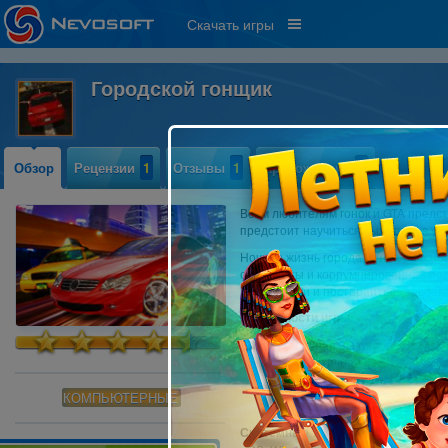
Скачать игры
Городской гонщик
Обзор
Рецензии
1
Отзывы
1
Прохождение
2
Всем любителям гонок и GTA предст
предстоит научиться выживать в ус
Ночная жизнь города полна опаснос
оппоненты и коррумпированная пол
новые тачки и постарайтесь завоев
Особенности игры:
Отличная 3D графика на са
Реалистичная физика
Тематическое звуковое офо
КОМПЬЮТЕРНЫЕ
Системные требования: