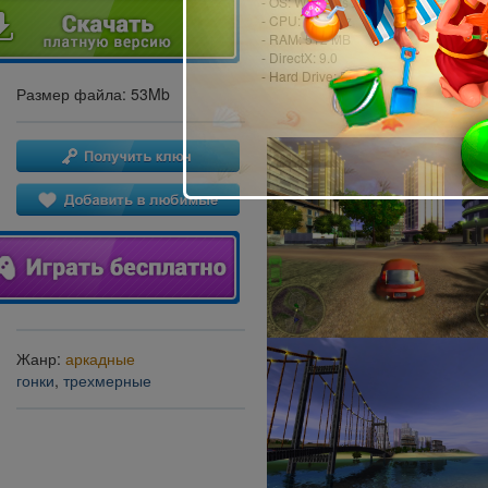
- OS: Windows XP(с ограничениями)/
- CPU: 1,7 GHz
- RAM: 512 MB
- DirectX: 9.0
- Hard Drive: 52 MB
Размер файла: 53Mb
Жанр:
аркадные
гонки
,
трехмерные