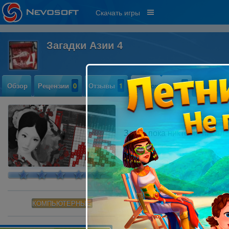
Скачать игры
Загадки Азии 4
Обзор
Рецензии
0
Отзывы
1
Прохождение
0
Здесь пока никто не писал
КОМПЬЮТЕРНЫЕ