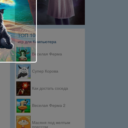
ТОП 10
игр для Компьютера
Веселая Ферма
Супер Корова
Как достать соседа
Веселая Ферма 2
Масяня под желтым
прессом