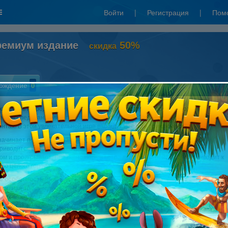
Войти
|
Регистрация
|
Пом
ремиум издание
50%
скидка
ождение
0
аловать на родину Архимеда! Исследуйте остров, стройте города,
сь исследованиями и помогите великому изобретателю в его
нтах. В этой увлекательной игре вас ждут великие приключения!
начинает полевые испытания своего нового изобретения — лебедки,
риводится в движение ветром. Отважный Геркулес соревнуется с этим
м и проигрывает. Внезапно порыв ветра ломает устройство, что приводит к
ию целого города!
 особенности игры:
ативная точка зрения великого Архимеда
чных эпизодов и 100 уровней для открытия
 поместья, мосты, порталы, канатные дороги
ксное руководство по прохождению и бонусный эпизод
е требования: