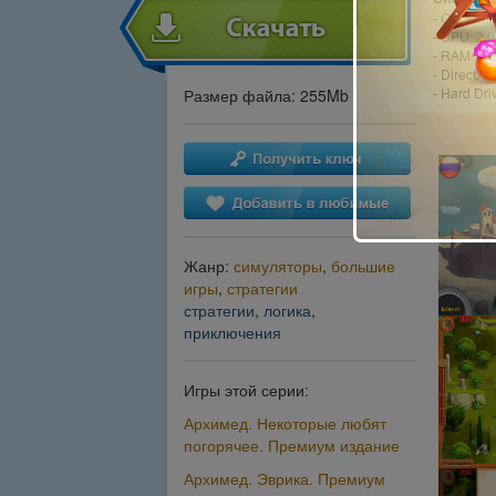
- OS: Win
- CPU: 2.
- RAM: 2
- DirectX: 
- Hard Dri
Размер файла: 255Mb
Жанр:
симуляторы
,
большие
игры
,
стратегии
стратегии
,
логика
,
приключения
Игры этой серии:
Архимед. Некоторые любят
погорячее. Премиум издание
Архимед. Эврика. Премиум