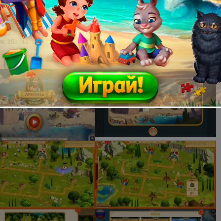
dows 7 или более поздняя версия
0 GHz
048 MB
11.0
ve: 850 MB