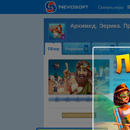
Скачать игры
Архимед. Эврика. П
Обзор
Рецензии
0
Отзывы
0
Прох
Добро пож
занимайте
экспериме
Архимед 
которая п
механизмо
разрушен
Ключевые
- Альтерн
- 7 разли
КОМПЬЮТЕРНЫЕ
- Стройте
- Компле
Системны