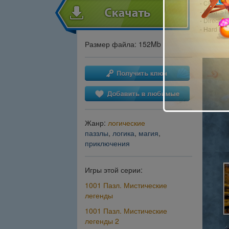
- CPU: 1,
- RAM: 51
- DirectX: 
- Hard Dri
Размер файла: 152Mb
Жанр:
логические
паззлы
,
логика
,
магия
,
приключения
Игры этой серии:
1001 Пазл. Мистические
легенды
1001 Пазл. Мистические
легенды 2