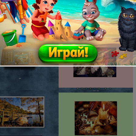
0 GHz
2 MB
9.0
ve: 60 Mb