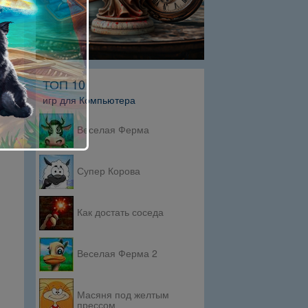
ТОП 10
игр для Компьютера
Веселая Ферма
Супер Корова
Как достать соседа
Веселая Ферма 2
Масяня под желтым
прессом