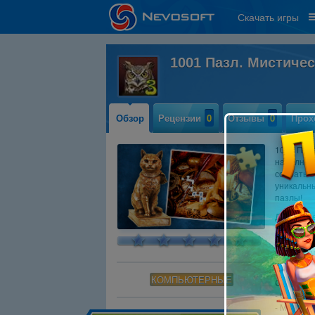
Скачать игры
1001 Пазл. Мистиче
Обзор
Рецензии
0
Отзывы
0
Прох
1001 Пазл
наполненн
собрать б
уникальн
пазлы!
Для более
возможно
прогресс 
более ко
изощренн
КОМПЬЮТЕРНЫЕ
Системны
- OS: Win
- Минима