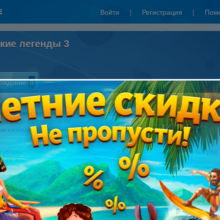
Войти
|
Регистрация
|
Пом
ские легенды 3
ождение
0
. Мистические легенды 3 — это увлекательная игра-головоломка,
ая множеством волшебных тайн и загадок! Для их разгадки нам необходимо
олее 500 фотографий-мозаик отличного качества. Наслаждайтесь
ым изобилием чарующей атмосферы мистики и волшебства, складывая
 увлекательного игрового процесса разработчики предусмотрели целый ряд
стей. Настраивайте удобную сложность каждого пазла и сохраняйте
в любой момент! Удобное управление и множество подсказок сделают игру
мфортной. Специальные задания и трофеи не дадут заскучать даже самым
ым игрокам.
е требования:
dows 7 или более поздняя версия
льное разрешение экрана 1024x768